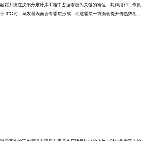
融霜系统在
沈阳
丹东冷库工程
中占据着极为关键的地位，其作用和工作原
于 0℃时，蒸发器表面会有霜层形成，而这霜层一方面会提升传热热阻
融霜系统的工作原理主要是利用
丹东压缩机
排出的热气来融化蒸发器上的