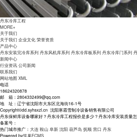
丹东冷库工程
MORE+
关于我们
关于我们
企业文化
荣誉资质
产品中心
丹东安装完冷库系列
丹东风机库系列
丹东冷库板系列
丹东冷库门系列
新闻中心
行业资讯
公司新闻
联系我们
网站地图
XML
电话
18624320878
邮 箱：2804332499@qq.com
地 址：辽宁省沈阳市大东区北海街16-1号
Copyright©dd.syhsxzl.cn 沈阳寒霜雪制冷设备销售有限公司
丹东保鲜库设备哪家好？丹东冷库工程报价是多少？丹东冷库安装质量怎么样
备案号：
热门城市推广：
大连
鞍山
阜新
沈阳
葫芦岛
抚顺
营口
丹东
Powered by
筑巢ECMS