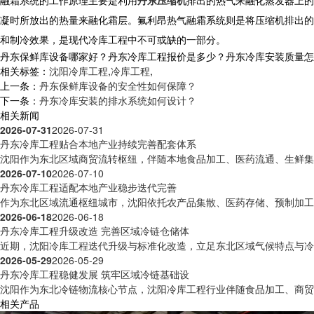
凝时所放出的热量来融化霜层。氟利昂热气融霜系统则是将压缩机排出的
和制冷效果，是现代
冷库工程
中不可或缺的一部分。
丹东保鲜库设备哪家好？丹东冷库工程报价是多少？丹东冷库安装质量怎么样？
相关标签：
沈阳冷库工程
,
冷库工程
,
上一条：
丹东保鲜库设备的安全性如何保障？
下一条：
丹东冷库安装的排水系统如何设计？
相关新闻
2026-07-31
2026-07-31
丹东冷库工程贴合本地产业持续完善配套体系
沈阳作为东北区域商贸流转枢纽，伴随本地食品加工、医药流通、生鲜集散
2026-07-10
2026-07-10
丹东冷库工程适配本地产业稳步迭代完善
作为东北区域流通枢纽城市，沈阳依托农产品集散、医药存储、预制加工等
2026-06-18
2026-06-18
丹东冷库工程升级改造 完善区域冷链仓储体
近期，沈阳冷库工程迭代升级与标准化改造，立足东北区域气候特点与冷链
2026-05-29
2026-05-29
丹东冷库工程稳健发展 筑牢区域冷链基础设
沈阳作为东北冷链物流核心节点，沈阳冷库工程行业伴随食品加工、商贸流
相关产品