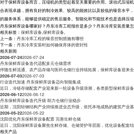
对于
保鲜库设备
而言，压缩机的类型起着至关重要的作用。滚动式压缩机
合表现卓越，拥有良好的制冷效果、较高的能效比以及较低的噪音水平，
的服务体系，能够提供稳定的售后服务。智能化和节能技术也是选择压缩
丹东保鲜库设备哪家好？丹东冷库工程报价是多少？丹东冷库安装质量怎么样？
相关标签：
保鲜库设备
,
保鲜库设备
,
上一条：
丹东冷库工程的噪音控制措施有哪些
下一条：
丹东冷库安装时如何确保库体的密封性
相关新闻
2026-07-24
2026-07-24
丹东保鲜库设备迭代适配多元仓储需求
伴随生鲜流通、农产品存储与医药仓储行业持续拓展，保鲜库设备迎来全方
2026-07-03
2026-07-03
行业迭代加速 丹东保鲜库设备迈向智能集成
近日，冷链存储配套产业迎来新一轮设备升级浪潮，各类新型保鲜库设备逐
2026-06-12
2026-06-12
丹东保鲜库设备迭代升级 助力仓储行业稳步
近期，沈阳轻钢结构产业持续推进业态升级，依托本地成熟的建筑产业基础
2026-05-22
2026-05-22
沈阳优化丹东保鲜库设备配置 完善生鲜仓储
近日，沈阳保鲜库设备聚焦生鲜存储、仓储管护等层面，优化设备配套结构
相关产品