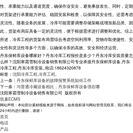
性、承重能力以及通道宽度，确保作业安全，避免事故发生。同时，定期
对货架进行承重能力评估、稳固安装和检查，以保障其安全性。还需考虑
灵活性。随着业务的发展，冷库可能需要调整存储策略或增加新品类。因
此，货架布局应具备一定的灵活性，便于根据需求进行调整和优化。综上
所述，
冷库工程
的货架布局需综合考虑空间利用率、货物存取便捷性、安
全性和灵活性等多个方面，以确保冷库的高效、安全和经济运营。
丹东保鲜库设备哪家好？丹东冷库工程报价是多少？丹东冷库安装质量怎
么样？沈阳寒霜雪制冷设备销售有限公司专业承接丹东保鲜库设备,丹东
冷库工程,丹东冷库安装,,电话:18624320878
标签：
沈阳冷库工程
,
冷库工程
,
上一条：
丹东保鲜库设备的故障报警系统如何工作
下一条：
与普通冷藏设备相比，丹东保鲜库设备强在哪
沈阳寒霜雪制冷设备销售有限公司 版权所有
筑巢ECMS
网站声明：本站部分素材模板来源于网络，如有侵权请与网站管理员联系，我们将在
24小时内进行删除，谢谢！
首页
电话
产品