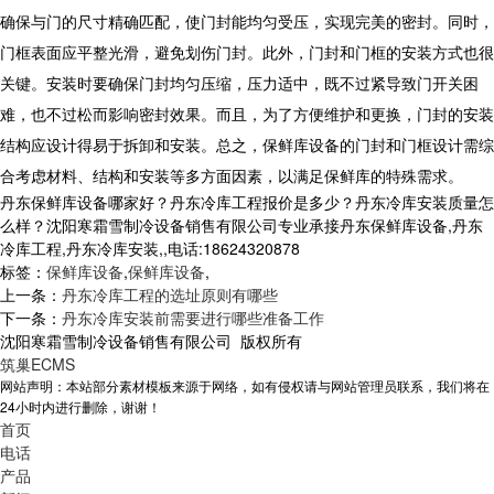
确保与门的尺寸精确匹配，使门封能均匀受压，实现完美的密封。同时，
门框表面应平整光滑，避免划伤门封。此外，门封和门框的安装方式也很
关键。安装时要确保门封均匀压缩，压力适中，既不过紧导致门开关困
难，也不过松而影响密封效果。而且，为了方便维护和更换，门封的安装
结构应设计得易于拆卸和安装。总之，
保鲜库设备
的门封和门框设计需综
合考虑材料、结构和安装等多方面因素，以满足保鲜库的特殊需求。
丹东保鲜库设备哪家好？丹东冷库工程报价是多少？丹东冷库安装质量怎
么样？沈阳寒霜雪制冷设备销售有限公司专业承接丹东保鲜库设备,丹东
冷库工程,丹东冷库安装,,电话:18624320878
标签：
保鲜库设备
,
保鲜库设备
,
上一条：
丹东冷库工程的选址原则有哪些
下一条：
丹东冷库安装前需要进行哪些准备工作
沈阳寒霜雪制冷设备销售有限公司 版权所有
筑巢ECMS
网站声明：本站部分素材模板来源于网络，如有侵权请与网站管理员联系，我们将在
24小时内进行删除，谢谢！
首页
电话
产品