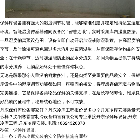
保鲜库设备
拥有强大的湿度调节功能，能够精准创建并稳定维持适宜湿度
环境。智能湿度传感器如同设备的 “智慧之眼”，实时采集库内湿度数据。
一旦湿度偏离预设范围，设备立即自动开启加湿或除湿装置。在高湿度的
季节，及时除湿可避免因过多水汽引发霉菌滋生，从而保障存储物品的安
全；在干燥季节，适时加湿能防止物品水分流失，如同为物品提供了持续
的水分滋养，让物品始终处于最佳存储状态。​
无论是蔬果那令人垂涎的鲜嫩多汁，还是肉类至关重要的品质安全，
保鲜
库设备
中的湿度调节功能都如同一座稳固的桥梁，将理想存储环境与物品
完美连接。它是保障各类物品保鲜的关键支撑，在延长存储寿命、维系良
好品质的征程中，稳居核心地位，不可或缺。
丹东保鲜库设备哪家好？丹东冷库工程报价是多少？丹东冷库安装质量怎
么样？沈阳寒霜雪制冷设备销售有限公司专业承接丹东保鲜库设备,丹东
冷库工程,丹东冷库安装,,电话:18624320878
标签：
保鲜库设备
,
上一条：
丹东冷库安装的安全防护措施有哪些