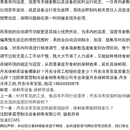
查看库内温度、湿度等关键参数以及设备的实时运行状态。一旦库内参数
出现异常波动，或是设备运行发生故障，系统会即刻向相关责任人员发送
报警信息，
保障
问题能在第一时间被发现并处理。
而系统的自动调节功能更是其核心优势所在。当库内的温度、湿度等参数
偏离预先设定的理想范围时，系统会自动启动制冷、加湿、脱氧等对应的
设备，对库内环境进行精准调节，使各项参数迅速恢复到合理区间。整个
调节过程无需人工手动干预，既大大节省了人力成本，又能始终维持食材
存储环境的稳定与适宜，从而显著提升食材的保鲜效果，延长其保鲜期。
丹东保鲜库设备哪家好？丹东冷库工程报价是多少？丹东冷库安装质量怎
么样？沈阳寒霜雪制冷设备销售有限公司专业承接丹东保鲜库设备,丹东
冷库工程,丹东冷库安装,,电话:18624320878
标签：
保鲜库设备
,
保鲜库设备
,
上一条：
针对常见的工业、食品等不同行业需求，丹东冷库安装时如何确
定合适的温度区间和容积？
下一条：
丹东冷库安装后性能表现如何，保鲜效果能持续多久？
沈阳寒霜雪制冷设备销售有限公司 版权所有
筑巢ECMS
网站声明：本站部分素材模板来源于网络，如有侵权请与网站管理员联系，我们将在