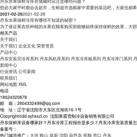
丹东水果保鲜冷库在储藏时应注意哪些问题？
想必大家平时都会去超市，生鲜超市选购家中需要的菜品吧，大家也都希望
2021-02-26
2021-02-26
丹东水果保鲜冷库有哪些不知道的秘密？
为了保证果农所种植的水果在顾客购买前能够始终保持保鲜的效果，大部分
相关产品
关于我们
关于我们
企业文化
荣誉资质
产品中心
丹东安装完冷库系列
丹东风机库系列
丹东冷库板系列
丹东冷库门系列
新闻中心
行业资讯
公司新闻
联系我们
网站地图
XML
电话
18624320878
邮 箱：2804332499@qq.com
地 址：辽宁省沈阳市大东区北海街16-1号
Copyright©dd.syhsxzl.cn 沈阳寒霜雪制冷设备销售有限公司
丹东保鲜库设备哪家好？丹东冷库工程报价是多少？丹东冷库安装质量怎么样
备案号：
热门城市推广：
大连
鞍山
阜新
沈阳
葫芦岛
抚顺
营口
丹东