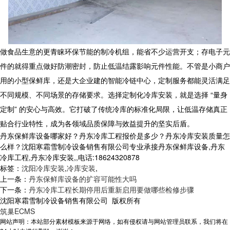
做食品生意的更青睐环保节能的制冷机组，能省不少运营开支；存电子元
件的就得重点做好防潮密封，防止低温结露影响元件性能。不管是小商户
用的小型保鲜库，还是大企业建的智能冷链中心，定制服务都能灵活满足
不同规模、不同场景的存储要求。选择定制化冷库安装，就是选择 “量身
定制” 的安心与高效。它打破了传统冷库的标准化局限，让低温存储真正
贴合行业特性，成为各领域品质保障与效益提升的坚实后盾。
丹东保鲜库设备哪家好？丹东冷库工程报价是多少？丹东冷库安装质量怎
么样？沈阳寒霜雪制冷设备销售有限公司专业承接丹东保鲜库设备,丹东
冷库工程,丹东冷库安装,,电话:18624320878
标签：
沈阳冷库安装
,
冷库安装
,
上一条：
丹东保鲜库设备的扩容可能性大吗
下一条：
丹东冷库工程长期停用后重新启用要做哪些检修步骤
沈阳寒霜雪制冷设备销售有限公司 版权所有
筑巢ECMS
网站声明：本站部分素材模板来源于网络，如有侵权请与网站管理员联系，我们将在