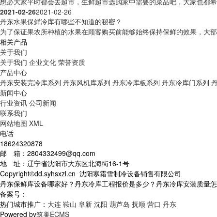
想必大家平时都会去超市，生鲜超市选购家中需要的菜品吧，大家也都希望
2021-02-26
2021-02-26
丹东水果保鲜冷库有哪些不知道的秘密？
为了保证果农所种植的水果在顾客购买前能够始终保持保鲜的效果，大部分
相关产品
关于我们
关于我们
企业文化
荣誉资质
产品中心
丹东安装完冷库系列
丹东风机库系列
丹东冷库板系列
丹东冷库门系列
新闻中心
行业资讯
公司新闻
联系我们
网站地图
XML
电话
18624320878
邮 箱：2804332499@qq.com
地 址：辽宁省沈阳市大东区北海街16-1号
Copyright©dd.syhsxzl.cn 沈阳寒霜雪制冷设备销售有限公司
丹东保鲜库设备哪家好？丹东冷库工程报价是多少？丹东冷库安装质量怎么样
备案号：
热门城市推广：
大连
鞍山
阜新
沈阳
葫芦岛
抚顺
营口
丹东
Powered by
筑巢ECMS