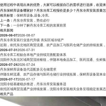
使用过程中表现出来的优势，大家可以根据自己的需求进行选择，欢迎来
丹东保鲜库设备哪家好？丹东冷库工程报价是多少？丹东冷库安装质量怎么样？
相关标签：
保鲜库设备
,
设备
,
冷库
,
上一条：
丹东冷库安装，势在必行
下一条：
一分钟了解丹东冷库工程的发展前景
相关新闻
2026-08-07
2026-08-07
丹东冷库安装行业迭代升级 夯实区域冷链产
近期，依托东北地区商贸流通、农产品加工与医药仓储产业的持续发展，沈
2026-07-31
2026-07-31
丹东冷库工程贴合本地产业持续完善配套体系
沈阳作为东北区域商贸流转枢纽，伴随本地食品加工、医药流通、生鲜集散
2026-07-24
2026-07-24
丹东保鲜库设备迭代适配多元仓储需求
伴随生鲜流通、农产品存储与医药仓储行业持续拓展，保鲜库设备迎来全方
2026-07-17
2026-07-17
沈阳冷链基建稳步推进，丹东冷库安装服务适
依托区域商贸流通产业持续发展，沈阳冷库安装相关业务呈现稳定发展态势
相关产品